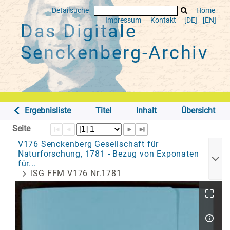
Detailsuche
Home
Impressum
Kontakt
[DE]
[EN]
Das Digitale
Senckenberg-Archiv
Ergebnisliste
Titel
Inhalt
Übersicht
Seite
V176 Senckenberg Gesellschaft für
Naturforschung, 1781 - Bezug von Exponaten
für...
ISG FFM V176 Nr.1781