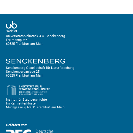
angefangen
am
:
beendigt
am
:
19
i
'
19
1
b
Universitätsbibliothek J.C. Senckenberg
Freimannplatz 1
60325 Frankfurt am Main
A
R
C
H
1
V
SENCKENBERGISCHE
Senckenberg Gesellschaft für Naturforschung
Senckenberganlage 25
naturforschenoe
60325 Frankfurt am Main
GESELLSCHAFT
Institut für Stadtgeschichte
2ß73
Im Karmeliterkloster
Münzgasse 9, 60311 Frankfurt am Main
Oafteahl
:
Gefördert von:
Emka
-
Schnellhefter
—
Stärke
:
S
—
Folioformat