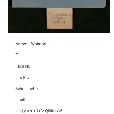
Name
:
.
.
.
Wohnort
:
Z
Fach
Nr
.
6
m
K
a
Schnellhefter
Inhalt
:
ic
)
|
.
y
u
^
ü
’
u
'
i
uV
Qlüiit
)
(
W