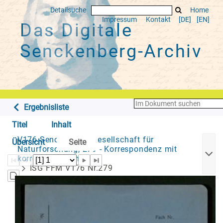
Detailsuche
Home
Impressum
Kontakt
[DE]
[EN]
Das Digitale
Senckenberg-Archiv
Ergebnisliste
Titel
Inhalt
V176 Senckenberg Gesellschaft für
Übersicht
Seite
Naturforschung, 279 - Korrespondenz mit
korrespondierenden...
ISG FFM V176 Nr.279