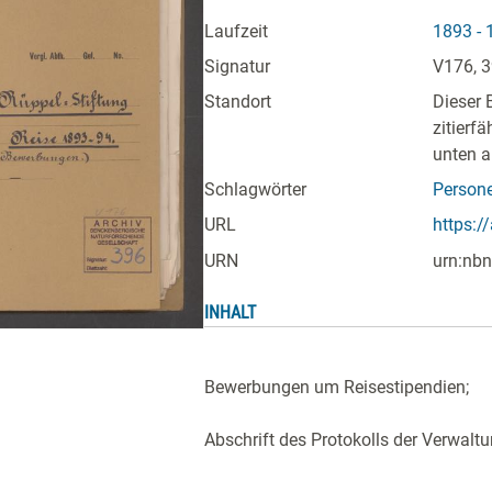
Laufzeit
1893 - 
Signatur
V176, 
Standort
Dieser 
zitierf
unten a
Schlagwörter
Persone
URL
https:/
URN
urn:nbn
INHALT
Bewerbungen um Reisestipendien;
Abschrift des Protokolls der Verwal