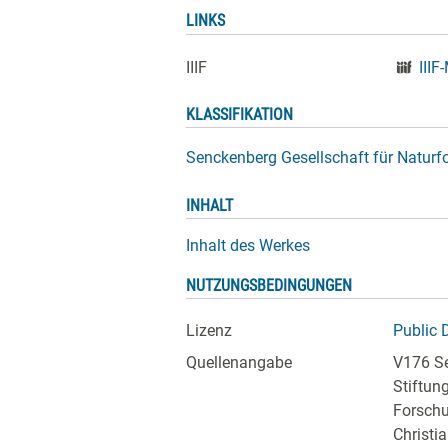
LINKS
IIIF
IIIF
KLASSIFIKATION
Senckenberg Gesellschaft für Natur
INHALT
Inhalt des Werkes
NUTZUNGSBEDINGUNGEN
Lizenz
Public 
Quellenangabe
V176 Se
Stiftun
Forschu
Christi