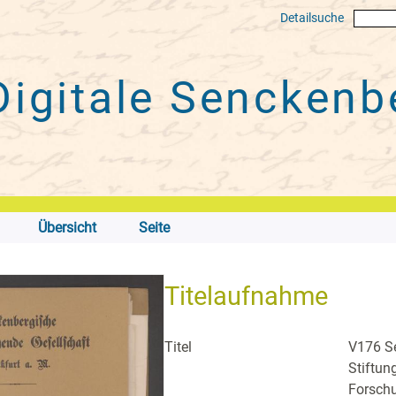
Detailsuche
Digitale
Senckenbe
Übersicht
Seite
Titelaufnahme
Titel
V176 Se
Stiftun
Forsch