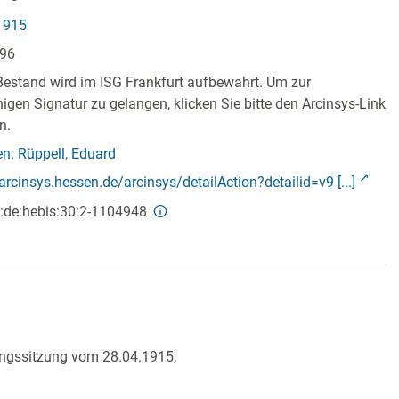
1915
396
Bestand wird im ISG Frankfurt aufbewahrt. Um zur
ähigen Signatur zu gelangen, klicken Sie bitte den Arcinsys-Link
n.
n: Rüppell, Eduard
/arcinsys.hessen.de/arcinsys/detailAction?detailid=v9 [...]
:de:hebis:30:2-1104948
tungssitzung vom 28.04.1915;