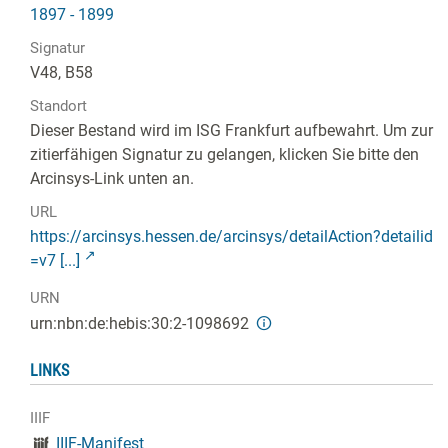
1897 - 1899
Signatur
V48, B58
Standort
Dieser Bestand wird im ISG Frankfurt aufbewahrt. Um zur
zitierfähigen Signatur zu gelangen, klicken Sie bitte den
Arcinsys-Link unten an.
URL
https://arcinsys.hessen.de/arcinsys/detailAction?detailid
=v7 [...]
URN
urn:nbn:de:hebis:30:2-1098692
LINKS
IIIF
IIIF-Manifest