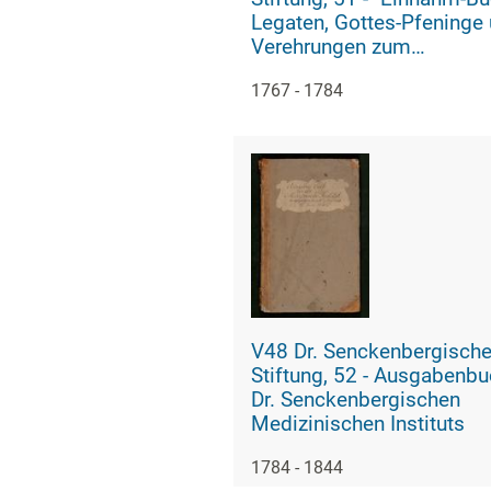
Legaten, Gottes-Pfeninge
Verehrungen zum
Senckenbergischen Stifft
1767 - 1784
Burger Hospithal"
V48 Dr. Senckenbergisch
Stiftung, 52 - Ausgabenbuch des
Dr. Senckenbergischen
Medizinischen Instituts
1784 - 1844