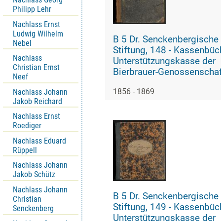
Philipp Lehr
Nachlass Ernst
Ludwig Wilhelm
B 5 Dr. Senckenbergische
Nebel
Stiftung, 148 - Kassenbücher der
Nachlass
Unterstützungskasse der
Christian Ernst
Bierbrauer-Genossenschaf
Neef
Na J.C.S. III.4.502)
1856 - 1869
Nachlass Johann
Jakob Reichard
Nachlass Ernst
Roediger
Nachlass Eduard
Rüppell
Nachlass Johann
Jakob Schütz
Nachlass Johann
B 5 Dr. Senckenbergische
Christian
Stiftung, 149 - Kassenbücher der
Senckenberg
Unterstützungskasse der