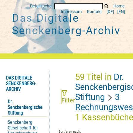
Detailsuche
Home
Impressum
Kontakt
[DE]
[EN]
Das Digitale
Senckenberg-Archiv
59
Titel
in
Dr.
DAS DIGITALE
SENCKENBERG-
Senckenbergis
ARCHIV
Stiftung
3
Filter
Dr.
Rechnungswes
Senckenbergische
Stiftung
1 Kassenbüche
Senckenberg
Gesellschaft für
Sortieren nach: