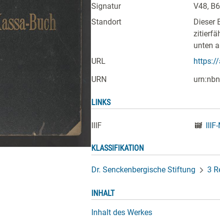
Signatur
V48, B
Standort
Dieser 
zitierf
unten a
URL
https:/
URN
urn:nbn
LINKS
IIIF
IIIF
KLASSIFIKATION
Dr. Senckenbergische Stiftung
3 R
INHALT
Inhalt des Werkes