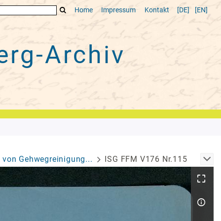
Home
Impressum
Kontakt
[DE]
[EN]
rg-Archiv
 von Gehwegreinigung...
ISG FFM V176 Nr.115