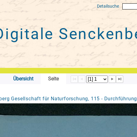
Detailsuche
Digitale
Senckenbe
Übersicht
Seite
erg Gesellschaft für Naturforschung, 115 - Durchführung