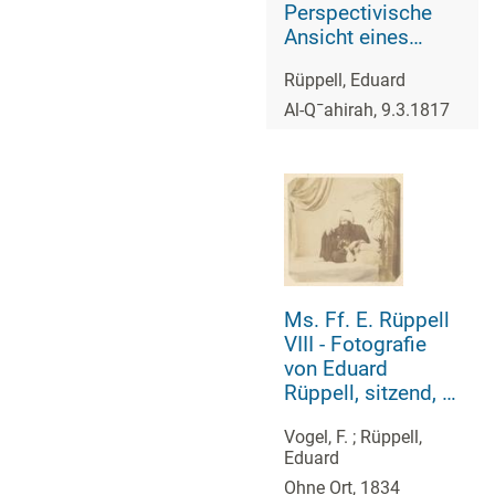
Perspectivische
Ansicht eines
Theils von Cairo,
Rüppell, Eduard
welchen die
Franken
Al-Q¯ahirah, 9.3.1817
bewohnen,
gezeichnet von der
Terrasse des
Italienischen
Wirtshauses
Ms. Ff. E. Rüppell
VIII - Fotografie
von Eduard
Rüppell, sitzend, in
arabischer Tracht
Vogel, F.
;
Rüppell,
Eduard
Ohne Ort, 1834