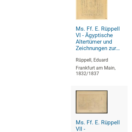
Chroniken
entworfen
Ms. Ff. E. Rüppell
VI - Ägyptische
Altertümer und
Zeichnungen zur
Reise nach
Rüppell, Eduard
Abessinien
Frankfurt am Main,
1832/1837
Ms. Ff. E. Rüppell
VII -