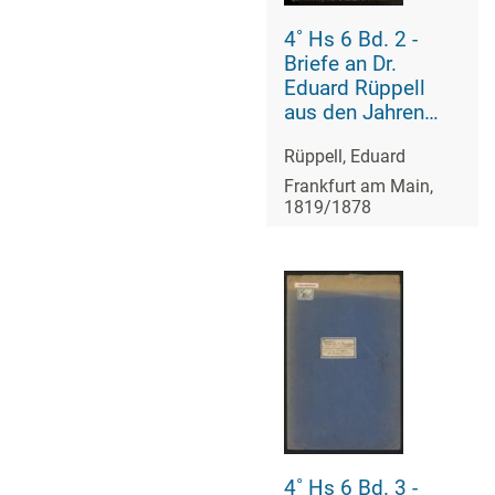
4˚ Hs 6 Bd. 2 -
Briefe an Dr.
Eduard Rüppell
aus den Jahren
1819 bis 1878
Rüppell, Eduard
Frankfurt am Main,
1819/1878
4˚ Hs 6 Bd. 3 -