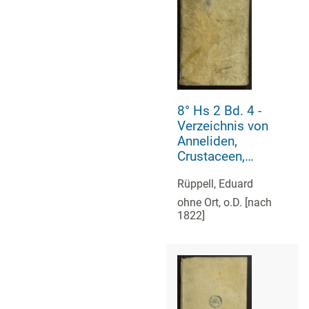
8° Hs 2 Bd. 4 -
Verzeichnis von
Anneliden,
Crustaceen,
Zoophiten,
Rüppell, Eduard
Mollusken,
Säugetieren,
ohne Ort, o.D. [nach
1822]
Vögeln, Amphibien
und Fischen Nord-
Afrikas