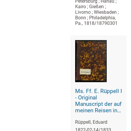
Petersburg ; Hanau ;
Verzeichnis
Kairo ; Gießen ;
Livorno ; Wiesbaden ;
Bonn ; Philadelphia,
Pa., 1818/18790301
Ms. Ff. E. Rüppell I
- Original
Manuscript der auf
meinen Reisen in
Africa in den
Rüppell, Eduard
Jahren 1822 -
1827 gemachten
1822-02-14/1833