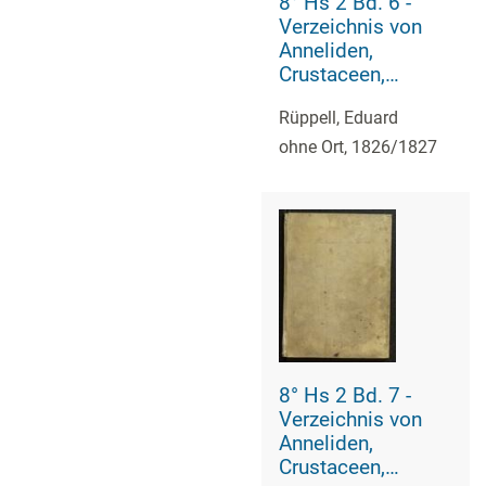
8° Hs 2 Bd. 6 -
Verzeichnis von
Anneliden,
Crustaceen,
Zoophiten,
Rüppell, Eduard
Mollusken,
Säugetieren,
ohne Ort, 1826/1827
Vögeln, Amphibien
und Fischen Nord-
Afrikas
8° Hs 2 Bd. 7 -
Verzeichnis von
Anneliden,
Crustaceen,