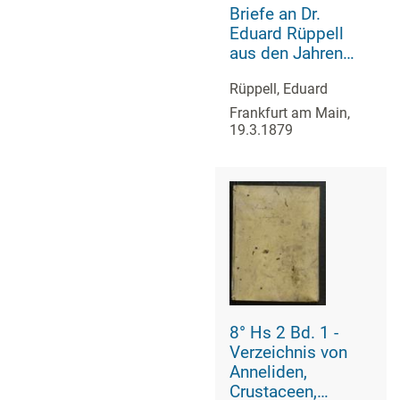
Briefe an Dr.
Eduard Rüppell
aus den Jahren
1819 bis 1878.
Rüppell, Eduard
Alphabetisches
und
Frankfurt am Main,
19.3.1879
systematisches
Verzeichnis der
Korrespondenten.
Von ihm selbst
zusammengestellt
8° Hs 2 Bd. 1 -
Verzeichnis von
Anneliden,
Crustaceen,