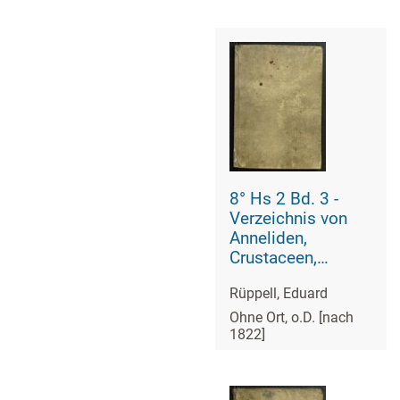
Vögeln, Amphibien
und Fischen Nord-
Afrikas
8° Hs 2 Bd. 3 -
Verzeichnis von
Anneliden,
Crustaceen,
Zoophiten,
Rüppell, Eduard
Mollusken,
Säugetieren,
Ohne Ort, o.D. [nach
1822]
Vögeln, Amphibien
und Fischen Nord-
Afrikas