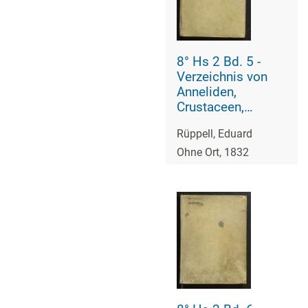
8° Hs 2 Bd. 5 -
Verzeichnis von
Anneliden,
Crustaceen,
Zoophiten,
Rüppell, Eduard
Mollusken,
Säugetieren,
Ohne Ort, 1832
Vögeln, Amphibien
und Fischen Nord-
Afrikas