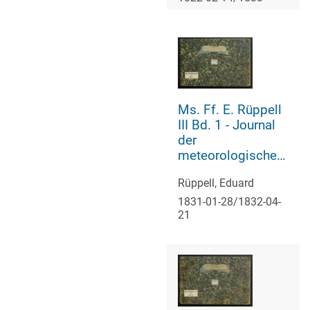
astronomischen
Beobachtungen.
Sie sind
sämmtlich theils
in Zach's
astronomischer
Correspondenz,
Ms. Ff. E. Rüppell
theils in dem
III Bd. 1 - Journal
Anhang zu meinen
der
Reisen in Nubien
meteorologischen
pp. abgedruckt
Beobachtungen
Rüppell, Eduard
1831-01-28/1832-04-
21