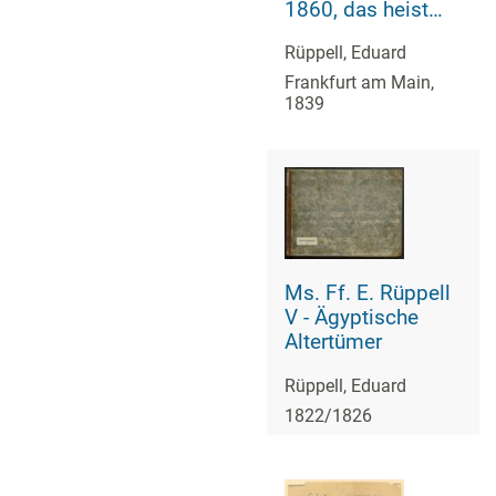
1860, das heist
seit der Einführung
Rüppell, Eduard
der durch Pabst
Gregorius XIII
Frankfurt am Main,
1839
verordneten
Verbesserung, aus
welchen Kalender
die Gleichstellung
dieser
Zeitrechnung mit
der von den
Abyssiniern
Ms. Ff. E. Rüppell
gebräuchlichen
V - Ägyptische
Chronologie
Altertümer
ersehen werden
kann; zum Behuf
Rüppell, Eduard
der
1822/1826
geschichtlichen
Forschungen der
Abyssinischen