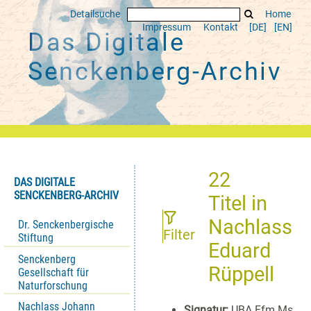
Detailsuche
Home
Impressum
Kontakt
[DE]
[EN]
Das Digitale
Senckenberg-Archiv
22
DAS DIGITALE
SENCKENBERG-ARCHIV
Titel
in
Nachlass
Dr. Senckenbergische
Filter
Stiftung
Eduard
Senckenberg
Rüppell
Gesellschaft für
Naturforschung
Nachlass Johann
Signatur:
UBA Ffm Ms.