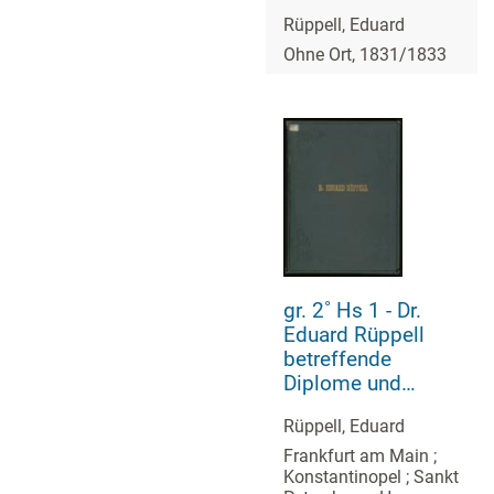
Zoophiten,
Rüppell, Eduard
Mollusken,
Säugetieren,
Ohne Ort, 1831/1833
Vögeln, Amphibien
und Fischen Nord-
Afrikas
gr. 2˚ Hs 1 - Dr.
Eduard Rüppell
betreffende
Diplome und
Ehrenschreiben
Rüppell, Eduard
aus den Jahren
1818 - 1879. Nr. 1
Frankfurt am Main ;
Konstantinopel ; Sankt
- 64, nebst