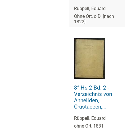
Zoophiten,
Rüppell, Eduard
Mollusken,
Säugetieren,
Ohne Ort, o.D. [nach
1822]
Vögeln, Amphibien
und Fischen Nord-
Afrikas
8° Hs 2 Bd. 2 -
Verzeichnis von
Anneliden,
Crustaceen,
Zoophiten,
Rüppell, Eduard
Mollusken,
Säugetieren,
ohne Ort, 1831