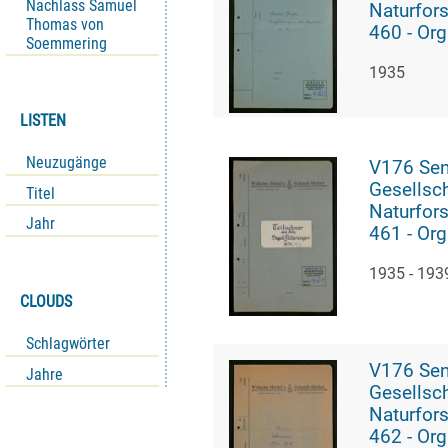
Nachlass Samuel
Naturfor
Thomas von
460 - Org
Soemmering
des Kurs
1935
"Einführu
Vogelleb
Maintals"
LISTEN
Sebastian
Neuzugänge
V176 Se
Gesellsch
Titel
Naturfor
Jahr
461 - Org
ornitholo
1935 - 193
Exkursio
CLOUDS
Schlagwörter
V176 Se
Jahre
Gesellsch
Naturfor
462 - Org