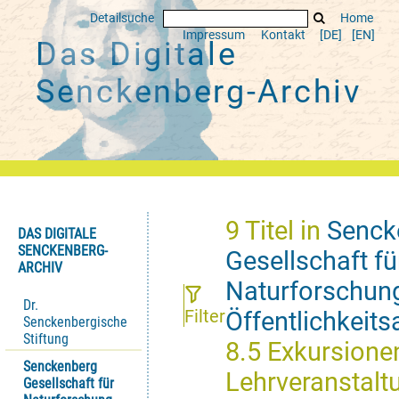
Detailsuche
Home
Impressum
Kontakt
[DE]
[EN]
Das Digitale
Senckenberg-Archiv
9
Titel
in
Senck
DAS DIGITALE
SENCKENBERG-
Gesellschaft fü
ARCHIV
Naturforschun
Dr.
Filter
Öffentlichkeits
Senckenbergische
Stiftung
8.5 Exkursione
Senckenberg
Lehrveranstalt
Gesellschaft für