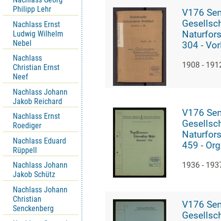
Philipp Lehr
V176 Se
Gesellsch
Nachlass Ernst
Ludwig Wilhelm
Naturfor
Nebel
304 - Vo
und Prakt
Nachlass
1908 - 191
Christian Ernst
Neef
Nachlass Johann
Jakob Reichard
V176 Se
Nachlass Ernst
Gesellsch
Roediger
Naturfor
Nachlass Eduard
459 - Org
Rüppell
von Exku
1936 - 193
Nachlass Johann
Jakob Schütz
Nachlass Johann
Christian
V176 Se
Senckenberg
Gesellsch