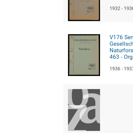
von Exku
1932 - 193
V176 Se
Gesellsch
Naturfor
463 - Org
von Exku
1936 - 193