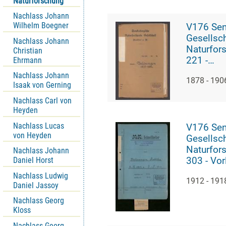
Naturforschung
Nachlass Johann
Wilhelm Boegner
V176 Se
Gesellsch
Nachlass Johann
Naturfor
Christian
221 -
Ehrmann
Korrespo
Nachlass Johann
1878 - 190
den Vorl
Isaak von Gerning
Nachlass Carl von
Heyden
Nachlass Lucas
V176 Se
von Heyden
Gesellsch
Naturfor
Nachlass Johann
Daniel Horst
303 - Vo
und Prakt
Nachlass Ludwig
1912 - 191
Daniel Jassoy
Nachlass Georg
Kloss
Nachlass Georg