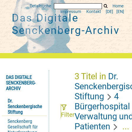
Detailsuche
Home
Impressum
Kontakt
[DE]
[EN]
Das Digitale
Senckenberg-Archiv
3
Titel
in
Dr.
DAS DIGITALE
SENCKENBERG-
Senckenbergis
ARCHIV
Stiftung
4
Dr.
Bürgerhospital
Senckenbergische
Stiftung
Filter
Verwaltung un
Senckenberg
Patienten
...
Gesellschaft für