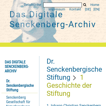
Detailsuche
Home
Impressum
Kontakt
[DE]
[EN]
Das Digitale
Senckenberg-Archiv
Dr.
DAS DIGITALE
SENCKENBERG-
Senckenbergische
ARCHIV
Stiftung
1
Dr.
Geschichte der
Senckenbergische
Stiftung
Stiftung
Senckenberg
Gesellschaft für
1 Johann Christian Senckenberg