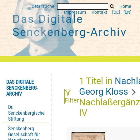
Detailsuche
Home
Impressum
Kontakt
[DE]
[EN]
Das Digitale
Senckenberg-Archiv
1
Titel
in
Nachl
DAS DIGITALE
SENCKENBERG-
Georg Kloss
ARCHIV
Filter
Nachlaßergän
Dr.
IV
Senckenbergische
Stiftung
Senckenberg
Gesellschaft für