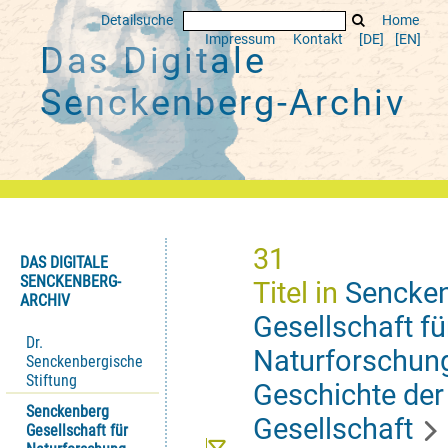
Detailsuche
Home
Impressum
Kontakt
[DE]
[EN]
Das Digitale
Senckenberg-Archiv
31
DAS DIGITALE
SENCKENBERG-
Titel
in
Sencke
ARCHIV
Gesellschaft fü
Dr.
Naturforschun
Senckenbergische
Stiftung
Geschichte der
Senckenberg
Gesellschaft
Gesellschaft für