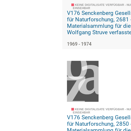
KEINE DIGITALISATE VERFÜGBAR - N
EINSEHBAR
V176 Senckenberg Gesell
für Naturforschung, 2681 -
Materialsammlung für die
Wolfgang Struve verfasst
Geschichte der geologisc
1969 - 1974
paläozoologischen Abteil
KEINE DIGITALISATE VERFÜGBAR - N
EINSEHBAR
V176 Senckenberg Gesell
für Naturforschung, 2850 -
Materialsammlung für die