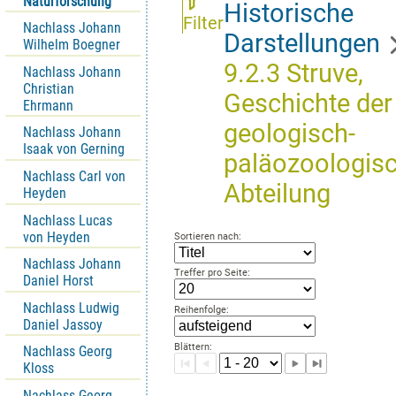
Naturforschung
Historische
Filter
Nachlass Johann
Darstellungen
Wilhelm Boegner
9.2.3 Struve,
Nachlass Johann
Christian
Geschichte der
Ehrmann
geologisch-
Nachlass Johann
Isaak von Gerning
paläozoologis
Nachlass Carl von
Abteilung
Heyden
Nachlass Lucas
von Heyden
Sortieren nach:
Nachlass Johann
Treffer pro Seite:
Daniel Horst
Nachlass Ludwig
Reihenfolge:
Daniel Jassoy
Blättern:
Nachlass Georg
Kloss
Nachlass Georg