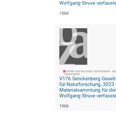
Wolfgang Struve verfasst
Geschichte der geologisc
1966
paläozoologischen Abteil
KEINE DIGITALISATE VERFÜGBAR - N
EINSEHBAR
V176 Senckenberg Gesell
für Naturforschung, 3023 -
Materialsammlung für die
Wolfgang Struve verfasst
Geschichte der geologisc
1966
paläozoologischen Abteil