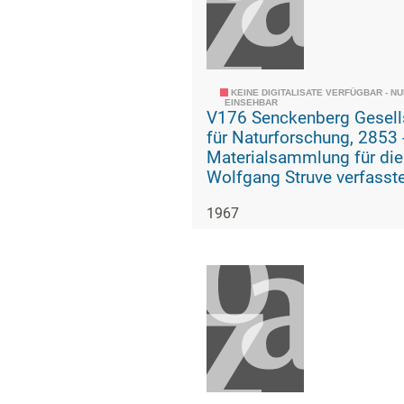
KEINE DIGITALISATE VERFÜGBAR - N
EINSEHBAR
V176 Senckenberg Gesell
für Naturforschung, 2853 -
Materialsammlung für die
Wolfgang Struve verfasst
Geschichte der geologisc
1967
paläozoologischen Abteil