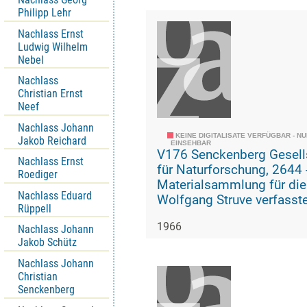
Philipp Lehr
Nachlass Ernst
Ludwig Wilhelm
Nebel
Nachlass
Christian Ernst
Neef
Nachlass Johann
KEINE DIGITALISATE VERFÜGBAR - N
Jakob Reichard
EINSEHBAR
V176 Senckenberg Gesell
Nachlass Ernst
für Naturforschung, 2644 -
Roediger
Materialsammlung für die
Nachlass Eduard
Wolfgang Struve verfasst
Rüppell
Geschichte der geologisc
1966
paläozoologischen Abteil
Nachlass Johann
Jakob Schütz
Nachlass Johann
Christian
Senckenberg