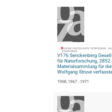
KEINE DIGITALISATE VERFÜGBAR - N
EINSEHBAR
V176 Senckenberg Gesell
für Naturforschung, 2852 -
Materialsammlung für die
Wolfgang Struve verfasst
Geschichte der geologisc
1958, 1967 - 1971
paläozoologischen Abteil