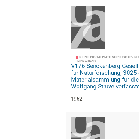
KEINE DIGITALISATE VERFÜGBAR - N
EINSEHBAR
V176 Senckenberg Gesell
für Naturforschung, 3025 -
Materialsammlung für die
Wolfgang Struve verfasst
Geschichte der geologisc
1962
paläozoologischen Abteil