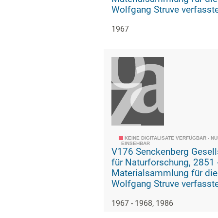
Wolfgang Struve verfasst
Geschichte der geologisc
1967
paläozoologischen Abteil
KEINE DIGITALISATE VERFÜGBAR - N
EINSEHBAR
V176 Senckenberg Gesell
für Naturforschung, 2851 -
Materialsammlung für die
Wolfgang Struve verfasst
Geschichte der geologisc
1967 - 1968, 1986
paläozoologischen Abteil