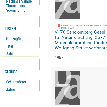
Nachlass Samuel
Thomas von
Soemmering
KEINE DIGITALISATE VERFÜGBAR - N
LISTEN
EINSEHBAR
V176 Senckenberg Gesell
für Naturforschung, 2677 -
Neuzugänge
Materialsammlung für die
Titel
Wolfgang Struve verfasst
Geschichte der geologisc
Jahr
1967
paläozoologischen Abteil
CLOUDS
Schlagwörter
Jahre