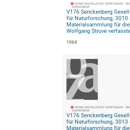
KEINE DIGITALISATE VERFÜGBAR - N
EINSEHBAR
V176 Senckenberg Gesell
für Naturforschung, 3010 -
Materialsammlung für die
Wolfgang Struve verfasst
Geschichte der geologisc
1964
paläozoologischen Abteil
KEINE DIGITALISATE VERFÜGBAR - N
EINSEHBAR
V176 Senckenberg Gesell
für Naturforschung, 3013 -
Materialsammlung für die