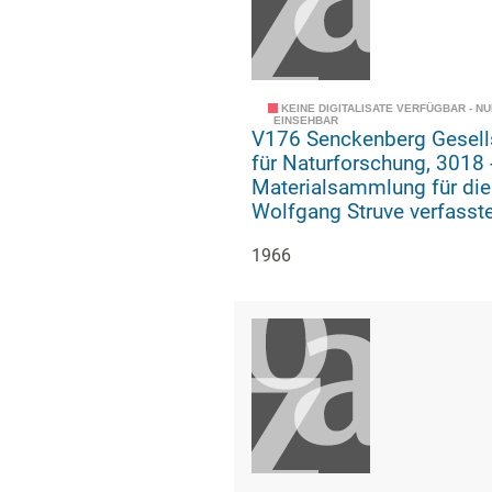
KEINE DIGITALISATE VERFÜGBAR - N
EINSEHBAR
V176 Senckenberg Gesell
für Naturforschung, 3018 -
Materialsammlung für die
Wolfgang Struve verfasst
Geschichte der geologisc
1966
paläozoologischen Abteil