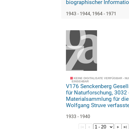
biographischer Informati
über den Paläontologen E
1943 - 1944, 1964 - 1971
Triebel
KEINE DIGITALISATE VERFÜGBAR - N
EINSEHBAR
V176 Senckenberg Gesell
für Naturforschung, 3032 -
Materialsammlung für die
Wolfgang Struve verfasst
Geschichte der geologisc
1933 - 1940
paläozoologischen Abteil