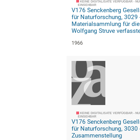
KEINE DIGITALISATE VERFÜGBAR - N
EINSEHBAR
V176 Senckenberg Gesell
für Naturforschung, 3029 -
Materialsammlung für die
Wolfgang Struve verfasst
Geschichte der geologisc
1966
paläozoologischen Abteil
KEINE DIGITALISATE VERFÜGBAR - N
EINSEHBAR
V176 Senckenberg Gesell
für Naturforschung, 3030 -
Zusammenstellung