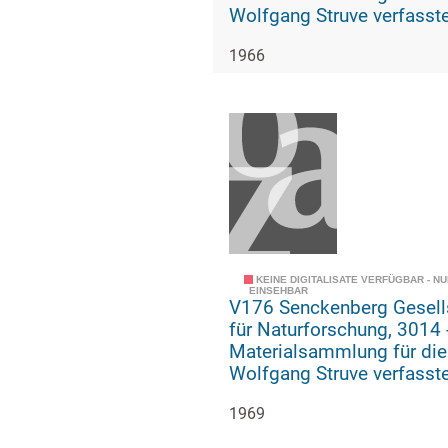
Wolfgang Struve verfasst
Geschichte der geologisc
1966
paläozoologischen Abteil
KEINE DIGITALISATE VERFÜGBAR - N
EINSEHBAR
V176 Senckenberg Gesell
für Naturforschung, 3014 -
Materialsammlung für die
Wolfgang Struve verfasst
Geschichte der geologisc
1969
paläozoologischen Abteil