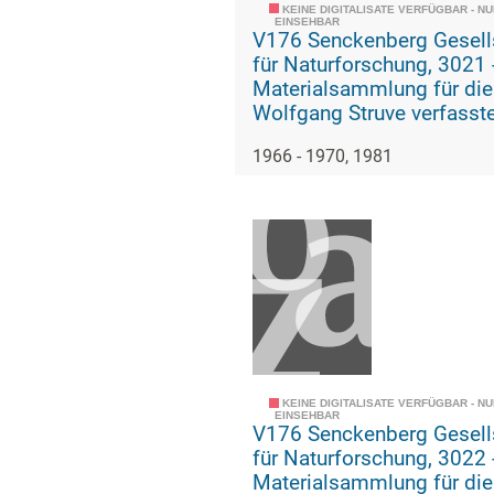
KEINE DIGITALISATE VERFÜGBAR - N
EINSEHBAR
V176 Senckenberg Gesell
für Naturforschung, 3021 -
Materialsammlung für die
Wolfgang Struve verfasst
Geschichte der geologisc
1966 - 1970, 1981
paläozoologischen Abteil
KEINE DIGITALISATE VERFÜGBAR - N
EINSEHBAR
V176 Senckenberg Gesell
für Naturforschung, 3022 -
Materialsammlung für die