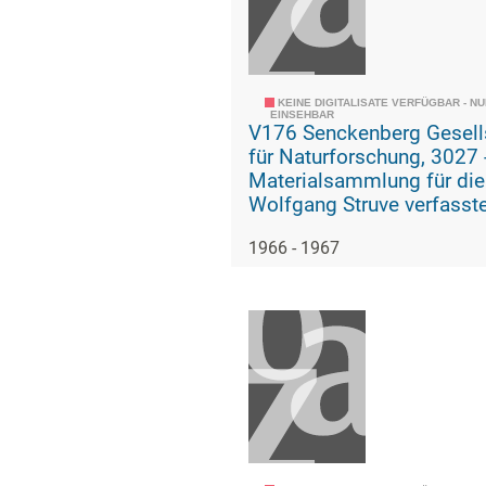
KEINE DIGITALISATE VERFÜGBAR - N
EINSEHBAR
V176 Senckenberg Gesell
für Naturforschung, 3027 -
Materialsammlung für die
Wolfgang Struve verfasst
Geschichte der geologisc
1966 - 1967
paläozoologischen Abteil