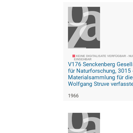
KEINE DIGITALISATE VERFÜGBAR - N
EINSEHBAR
V176 Senckenberg Gesell
für Naturforschung, 3015 -
Materialsammlung für die
Wolfgang Struve verfasst
Geschichte der geologisc
1966
paläozoologischen Abteil