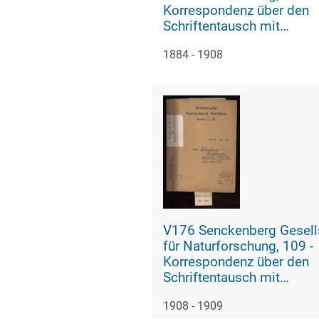
Korrespondenz über den
Schriftentausch mit
naturwissenschaftlichen
1884 - 1908
Vereinigungen mit Ortsind
2
V176 Senckenberg Gesell
für Naturforschung, 109 -
Korrespondenz über den
Schriftentausch mit
naturwissenschaftlichen
1908 - 1909
Vereinigungen mit Ortsind