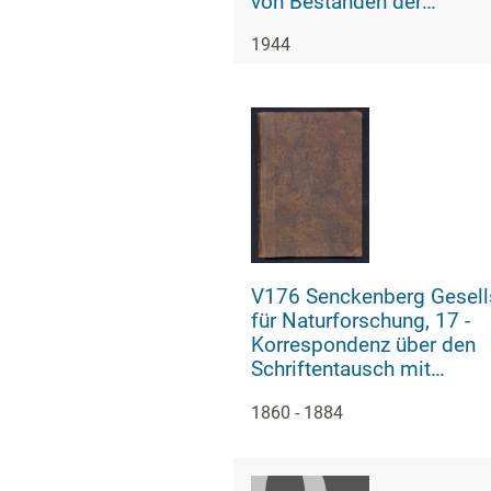
von Beständen der
Senckenbergischen Biblio
1944
während des Zweiten Welt
V176 Senckenberg Gesell
für Naturforschung, 17 -
Korrespondenz über den
Schriftentausch mit
naturwissenschaftlichen
1860 - 1884
Vereinigungen mit Ortsind
1