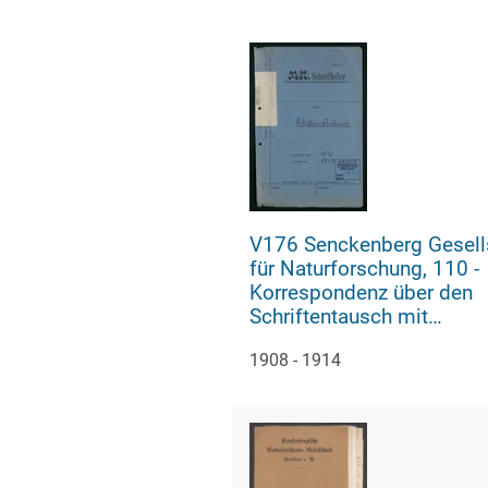
3
V176 Senckenberg Gesell
für Naturforschung, 110 -
Korrespondenz über den
Schriftentausch mit
naturwissenschaftlichen
1908 - 1914
Vereinigungen mit Ortsind
4