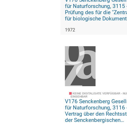
V176 Senckenberg Gesell
für Naturforschung, 3115 -
Prüfung des für die "Zentr
für biologische Dokument
und Information" erstellte
1972
Satzungsentwurfs durch 
Konsulenten Karl Rasor
KEINE DIGITALISATE VERFÜGBAR - N
EINSEHBAR
V176 Senckenberg Gesell
für Naturforschung, 3116 -
Vertrag über den Rechtsst
der Senckenbergischen
Bibliothek (Kopie)