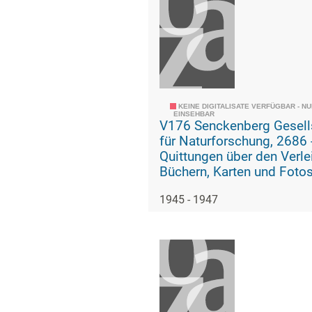
KEINE DIGITALISATE VERFÜGBAR - N
EINSEHBAR
V176 Senckenberg Gesell
für Naturforschung, 2686 -
Quittungen über den Verle
Büchern, Karten und Foto
Mitarbeiter und externe
1945 - 1947
Wissenschaftler