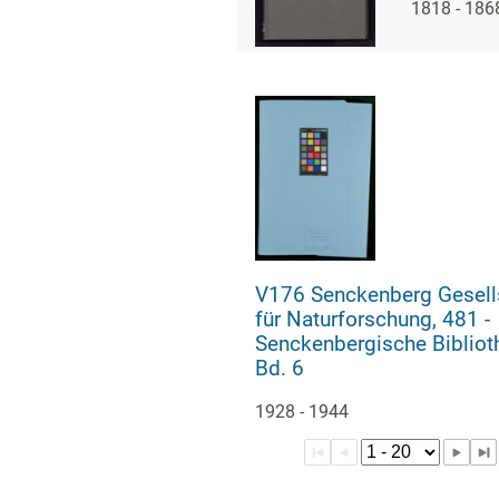
1818 - 186
Ausbau d
Bibliothe
V176 Senckenberg Gesell
für Naturforschung, 481 -
Senckenbergische Bibliot
Bd. 6
1928 - 1944