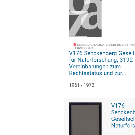
KEINE DIGITALISATE VERFÜGBAR - N
EINSEHBAR
V176 Senckenberg Gesell
für Naturforschung, 3192 -
Vereinbarungen zum
Rechtsstatus und zur
Unterbringung der
1961 - 1972
Senckenbergischen Biblio
V176
Sencken
Gesellsch
Naturfor
38 - Auf