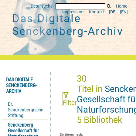
Detailsuche
Home
Impressum
Kontakt
[DE]
[EN]
Das Digitale
Senckenberg-Archiv
30
DAS DIGITALE
SENCKENBERG-
Titel
in
Sencke
ARCHIV
Gesellschaft fü
Filter
Dr.
Naturforschun
Senckenbergische
Stiftung
5 Bibliothek
Senckenberg
Gesellschaft für
Sortieren nach: