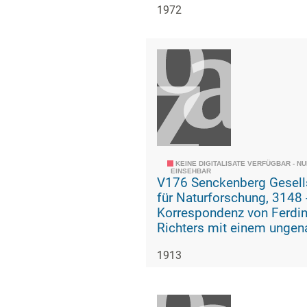
1972
KEINE DIGITALISATE VERFÜGBAR - N
EINSEHBAR
V176 Senckenberg Gesell
für Naturforschung, 3148 -
Korrespondenz von Ferdi
Richters mit einem ungen
Adressaten über
1913
Angelegenheiten der
Senckenbergischen Biblio