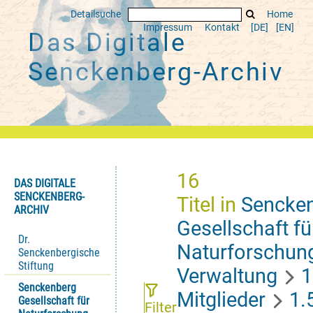
Detailsuche
Home
Impressum
Kontakt
[DE]
[EN]
Das Digitale
Senckenberg-Archiv
16
DAS DIGITALE
SENCKENBERG-
Titel
in
Sencke
ARCHIV
Gesellschaft fü
Dr.
Naturforschun
Senckenbergische
Stiftung
Verwaltung
1
Senckenberg
Mitglieder
1.
Gesellschaft für
Filter