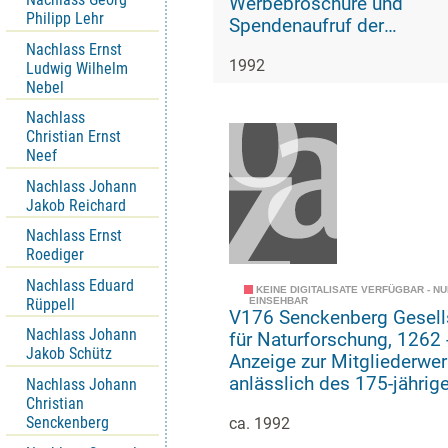
Werbebroschüre und
Philipp Lehr
Spendenaufruf der
Senckenbergischen
Nachlass Ernst
1992
Ludwig Wilhelm
Naturforschenden Gesells
Nebel
anlässlich ihres 175-jähri
Bestehens
Nachlass
Christian Ernst
Neef
Nachlass Johann
Jakob Reichard
Nachlass Ernst
Roediger
Nachlass Eduard
KEINE DIGITALISATE VERFÜGBAR - N
EINSEHBAR
Rüppell
V176 Senckenberg Gesell
Nachlass Johann
für Naturforschung, 1262 -
Jakob Schütz
Anzeige zur Mitgliederwe
anlässlich des 175-jährig
Nachlass Johann
Christian
Bestehens der
Senckenberg
ca. 1992
Senckenbergischen