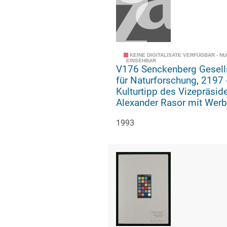
KEINE DIGITALISATE VERFÜGBAR - N
EINSEHBAR
V176 Senckenberg Gesell
für Naturforschung, 2197 -
Kulturtipp des Vizepräsid
Alexander Rasor mit Wer
für eine Mitgliedschaft in 
1993
Senckenbergischen
Naturforschenden Gesells
("Frankfurter Allgemeine
Sonntagszeitung" vom
26.09.1993)