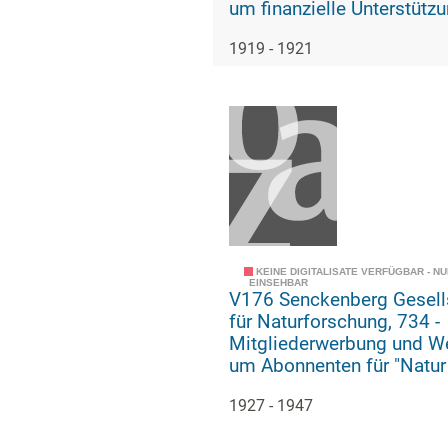
um finanzielle Unterstütz
Senckenbergischen
1919 - 1921
Naturforschenden Gesells
KEINE DIGITALISATE VERFÜGBAR - N
EINSEHBAR
V176 Senckenberg Gesell
für Naturforschung, 734 -
Mitgliederwerbung und W
um Abonnenten für "Natur
Museum"
1927 - 1947