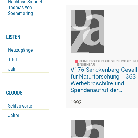
Naturforschenden Gesells
Nachlass Samuel
Thomas von
Soemmering
LISTEN
Neuzugänge
Titel
KEINE DIGITALISATE VERFÜGBAR - N
EINSEHBAR
Jahr
V176 Senckenberg Gesell
für Naturforschung, 1363 -
Werbebroschüre und
Spendenaufruf der
CLOUDS
Senckenbergischen
1992
Naturforschenden Gesells
Schlagwörter
anlässlich ihres 175-jähri
Jahre
Bestehens