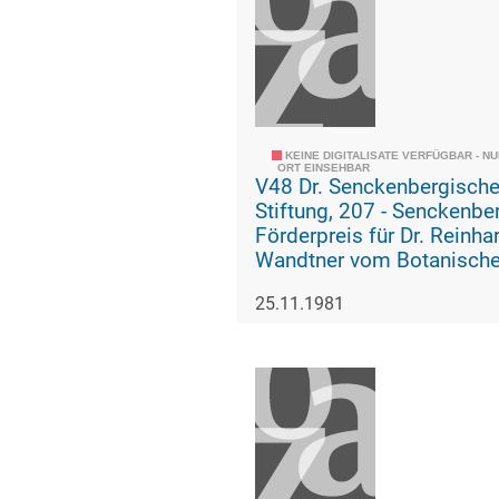
KEINE DIGITALISATE VERFÜGBAR - N
ORT EINSEHBAR
V48 Dr. Senckenbergisch
Stiftung, 207 - Senckenberg-
Förderpreis für Dr. Reinha
Wandtner vom Botanisch
Institut der Johann Wolfg
25.11.1981
Goethe-Universität (Urkun