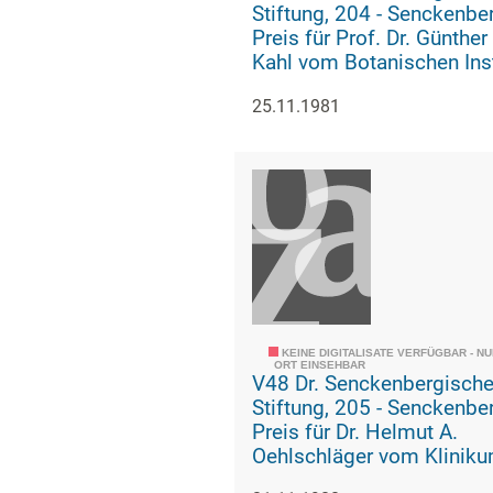
Stiftung, 204 - Senckenberg-
Preis für Prof. Dr. Günther
Kahl vom Botanischen Inst
der Johann Wolfgang Goe
25.11.1981
Universität (Urkunde)
KEINE DIGITALISATE VERFÜGBAR - N
ORT EINSEHBAR
V48 Dr. Senckenbergisch
Stiftung, 205 - Senckenberg-
Preis für Dr. Helmut A.
Oehlschläger vom Klinik
der Johann Wolfgang Goe