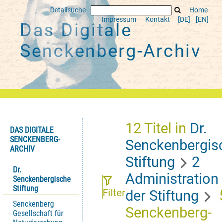
Detailsuche
Home
Impressum
Kontakt
[DE]
[EN]
Das Digitale
Senckenberg-Archiv
12
Titel
in
Dr.
DAS DIGITALE
SENCKENBERG-
Senckenbergis
ARCHIV
Stiftung
2
Dr.
Administration
Senckenbergische
Stiftung
Filter
der Stiftung
Senckenberg
Senckenberg-
Gesellschaft für