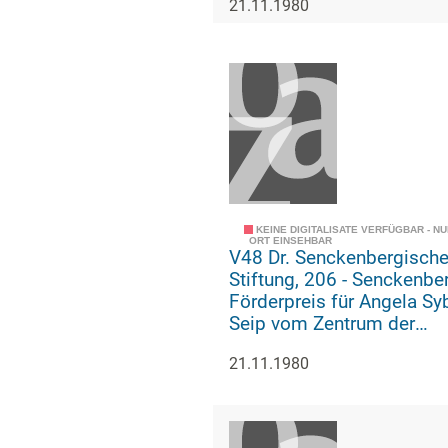
21.11.1980
Universität (Urkunde)
KEINE DIGITALISATE VERFÜGBAR - N
ORT EINSEHBAR
V48 Dr. Senckenbergisch
Stiftung, 206 - Senckenberg-
Förderpreis für Angela Sy
Seip vom Zentrum der
Morphologie der Johann
21.11.1980
Wolfgang Goethe-Universi
(Urkunde)