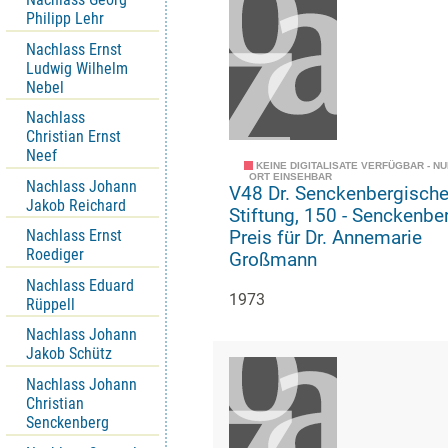
Philipp Lehr
Nachlass Ernst
Ludwig Wilhelm
Nebel
Nachlass
Christian Ernst
Neef
KEINE DIGITALISATE VERFÜGBAR - N
ORT EINSEHBAR
Nachlass Johann
V48 Dr. Senckenbergisch
Jakob Reichard
Stiftung, 150 - Senckenberg-
Nachlass Ernst
Preis für Dr. Annemarie
Roediger
Großmann
Nachlass Eduard
1973
Rüppell
Nachlass Johann
Jakob Schütz
Nachlass Johann
Christian
Senckenberg