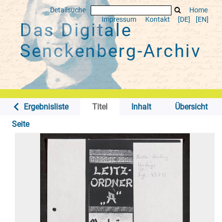
Detailsuche
Home
Impressum
Kontakt
[DE]
[EN]
Das Digitale
Senckenberg-Archiv
Ergebnisliste
Titel
Inhalt
Übersicht
Seite