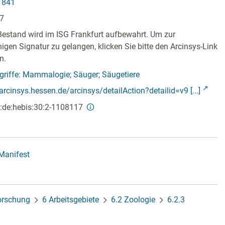
1841
87
Bestand wird im ISG Frankfurt aufbewahrt. Um zur
ähigen Signatur zu gelangen, klicken Sie bitte den Arcinsys-Link
n.
riffe: Mammalogie; Säuger; Säugetiere
/arcinsys.hessen.de/arcinsys/detailAction?detailid=v9 [...]
:de:hebis:30:2-1108117
-Manifest
forschung
6 Arbeitsgebiete
6.2 Zoologie
6.2.3