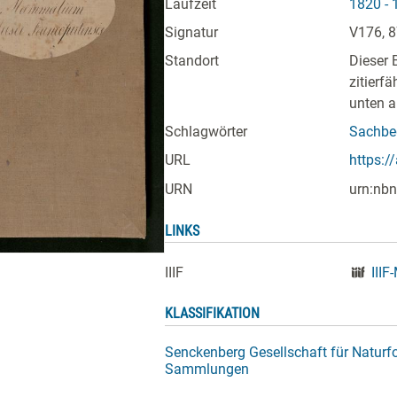
Laufzeit
1820 - 
Signatur
V176, 
Standort
Dieser 
zitierf
unten a
Schlagwörter
Sachbeg
URL
https:/
URN
urn:nbn
LINKS
IIIF
IIIF
KLASSIFIKATION
Senckenberg Gesellschaft für Natur
Sammlungen