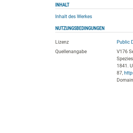
INHALT
Inhalt des Werkes
NUTZUNGSBEDINGUNGEN
Lizenz
Public 
Quellenangabe
V176 Se
Spezies
1841. U
87
,
http
Domain