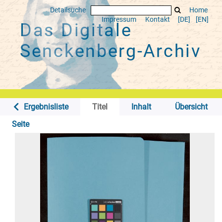
Detailsuche
Home
Impressum
Kontakt
[DE]
[EN]
Das Digitale
Senckenberg-Archiv
Ergebnisliste
Titel
Inhalt
Übersicht
Seite