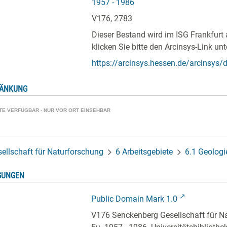
1957 - 1986
V176, 2783
Dieser Bestand wird im ISG Frankfurt 
klicken Sie bitte den Arcinsys-Link unt
https://arcinsys.hessen.de/arcinsys/de
RÄNKUNG
ATE VERFÜGBAR - NUR VOR ORT EINSEHBAR
ellschaft für Naturforschung
6 Arbeitsgebiete
6.1 Geologi
GUNGEN
Public Domain Mark 1.0
V176 Senckenberg Gesellschaft für N