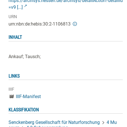
https://arcinsys.hessen.de/arcinsys/detailAction?detailid
=v9 [...]
URN
urn:nbn:de:hebis:30:2-1106813
INHALT
Ankauf; Tausch;
LINKS
IIIF
IIIF-Manifest
KLASSIFIKATION
Senckenberg Gesellschaft für Naturforschung
4 Mu