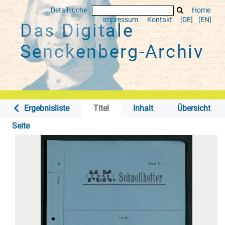
Detailsuche
Home
Impressum
Kontakt
[DE]
[EN]
Das Digitale
Senckenberg-Archiv
Ergebnisliste
Titel
Inhalt
Übersicht
Seite