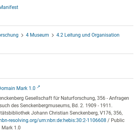
-Manifest
forschung
4 Museum
4.2 Leitung und Organisation
Domain Mark 1.0
nckenberg Gesellschaft für Naturforschung, 356 - Anfragen
uch des Senckenbergmuseums, Bd. 2. 1909 - 1911.
itätsbibliothek Johann Christian Senckenberg,
V176, 356
,
/nbn-resolving.org/urn:nbn:de:hebis:30:2-1106608
/ Public
 Mark 1.0