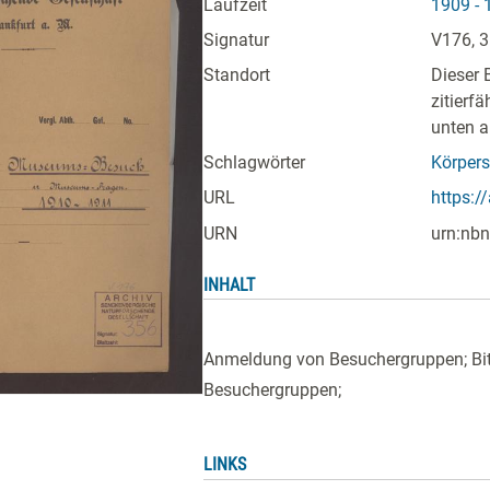
Laufzeit
1909 - 
Signatur
V176, 
Standort
Dieser 
zitierf
unten a
Schlagwörter
Körper
URL
https:/
URN
urn:nbn
INHALT
Anmeldung von Besuchergruppen; Bitt
Besuchergruppen;
LINKS