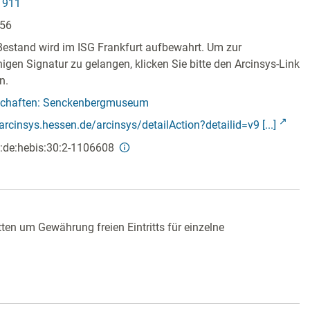
1911
356
Bestand wird im ISG Frankfurt aufbewahrt. Um zur
ähigen Signatur zu gelangen, klicken Sie bitte den Arcinsys-Link
n.
schaften: Senckenbergmuseum
/arcinsys.hessen.de/arcinsys/detailAction?detailid=v9 [...]
:de:hebis:30:2-1106608
en um Gewährung freien Eintritts für einzelne