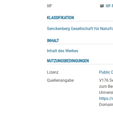
IIIF
IIIF
KLASSIFIKATION
Senckenberg Gesellschaft für Natur
INHALT
Inhalt des Werkes
NUTZUNGSBEDINGUNGEN
Lizenz
Public 
Quellenangabe
V176 Se
zum Bes
Univers
https:/
Domain