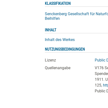
KLASSIFIKATION
Senckenberg Gesellschaft für Natur
Beihilfen
INHALT
Inhalt des Werkes
NUTZUNGSBEDINGUNGEN
Lizenz
Public 
Quellenangabe
V176 Se
Spende
1911. U
125
,
ht
Public 