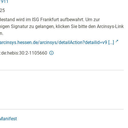
1911
125
Bestand wird im ISG Frankfurt aufbewahrt. Um zur
ähigen Signatur zu gelangen, klicken Sie bitte den Arcinsys-Link
n.
/arcinsys.hessen.de/arcinsys/detailAction?detailid=v9 [...]
:de:hebis:30:2-1105660
-Manifest