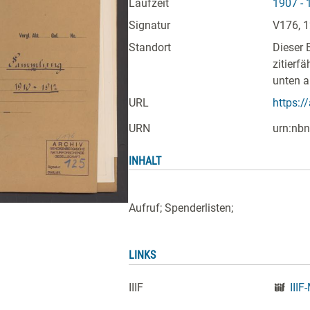
Laufzeit
1907 - 
Signatur
V176, 
Standort
Dieser 
zitierf
unten a
URL
https:/
URN
urn:nbn
INHALT
Aufruf; Spenderlisten;
LINKS
IIIF
IIIF