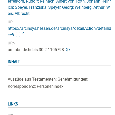
efferkorn, Rudolf; Reinach, Albert von; Roth, Johann Heinr
ich; Speyer, Franziska; Speyer, Georg; Weinberg, Arthur; W
eis, Albrecht
URL
https://arcinsys.hessen.de/arcinsys/detailAction?detailid
=v9 [...]
URN
urn:nbn:de:hebis:30:2-1105798
INHALT
Auszüge aus Testamenten; Genehmigungen;
Korrespondenz; Personenindex;
LINKS