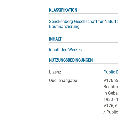
KLASSIFIKATION
Senckenberg Gesellschaft für Natur
Baufinanzierung
INHALT
Inhalt des Werkes
NUTZUNGSBEDINGUNGEN
Lizenz
Public 
Quellenangabe
V176 Se
Beantr
in Gebä
1933 - 
V176, 
/ Publi