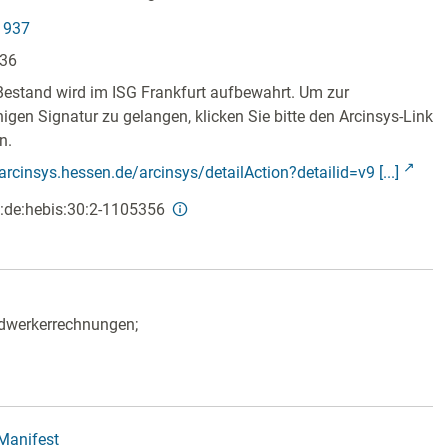
1937
636
Bestand wird im ISG Frankfurt aufbewahrt. Um zur
ähigen Signatur zu gelangen, klicken Sie bitte den Arcinsys-Link
n.
/arcinsys.hessen.de/arcinsys/detailAction?detailid=v9 [...]
:de:hebis:30:2-1105356
dwerkerrechnungen;
-Manifest