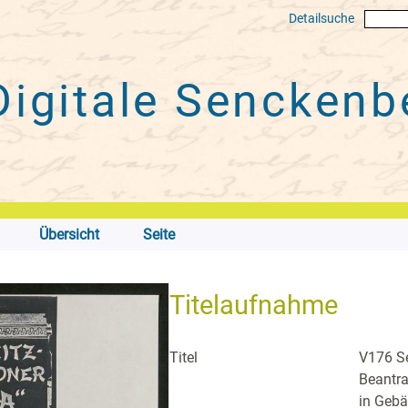
Detailsuche
Digitale
Senckenbe
Übersicht
Seite
Titelaufnahme
Titel
V176 Se
Beantr
in Gebä