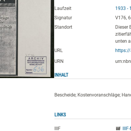
Laufzeit
1933 - 
Signatur
V176, 
Standort
Dieser 
zitierf
unten a
URL
https:/
URN
urn:nbn
INHALT
Bescheide; Kostenvoranschläge; Han
LINKS
IIIF
IIIF