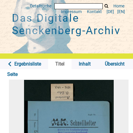
Detailsuche
Home
Impressum
Kontakt
[DE]
[EN]
Das Digitale
Senckenberg-Archiv
Ergebnisliste
Titel
Inhalt
Übersicht
Seite