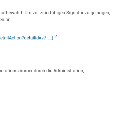
aufbewahrt. Um zur zitierfähigen Signatur zu gelangen,
en an.
tailAction?detailid=v7 [...]
erationszimmer durch die Administration;