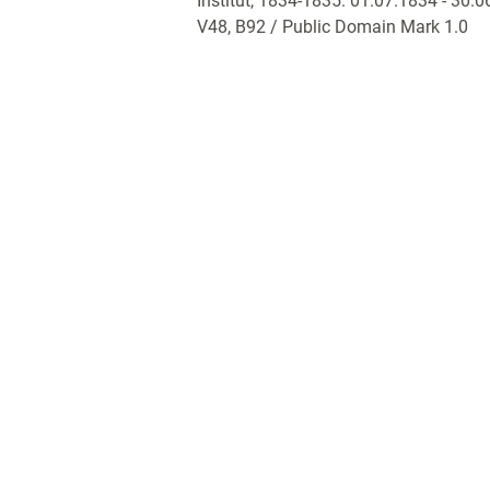
Institut, 1834-1835. 01.07.1834 - 30.
V48, B92
/ Public Domain Mark 1.0