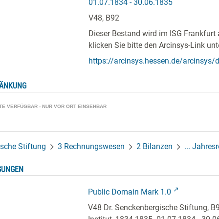
01.07.1834 - 30.06.1835
V48, B92
Dieser Bestand wird im ISG Frankfurt 
klicken Sie bitte den Arcinsys-Link unt
https://arcinsys.hessen.de/arcinsys/de
RÄNKUNG
ATE VERFÜGBAR - NUR VOR ORT EINSEHBAR
sche Stiftung
3 Rechnungswesen
2 Bilanzen
... Jahres
GUNGEN
Public Domain Mark 1.0
V48 Dr. Senckenbergische Stiftung, B9