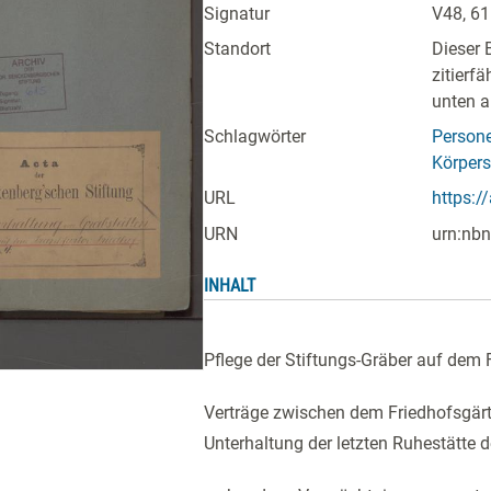
Signatur
V48, 6
Standort
Dieser 
zitierf
unten a
Schlagwörter
Persone
Körpers
URL
https:/
URN
urn:nbn
INHALT
Pflege der Stiftungs-Gräber auf dem 
Verträge zwischen dem Friedhofsgärtn
Unterhaltung der letzten Ruhestätte de