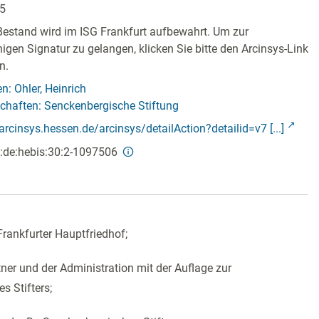
15
Bestand wird im ISG Frankfurt aufbewahrt. Um zur
ähigen Signatur zu gelangen, klicken Sie bitte den Arcinsys-Link
n.
n: Ohler, Heinrich
chaften: Senckenbergische Stiftung
/arcinsys.hessen.de/arcinsys/detailAction?detailid=v7 [...]
:de:hebis:30:2-1097506
Frankfurter Hauptfriedhof;
er und der Administration mit der Auflage zur
s Stifters;