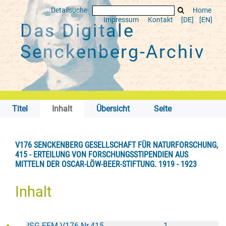
Detailsuche
Home
Impressum
Kontakt
[DE]
[EN]
Das Digitale
Senckenberg-Archiv
Titel
Inhalt
Übersicht
Seite
V176 SENCKENBERG GESELLSCHAFT FÜR NATURFORSCHUNG,
415 - ERTEILUNG VON FORSCHUNGSSTIPENDIEN AUS
MITTELN DER OSCAR-LÖW-BEER-STIFTUNG. 1919 - 1923
Inhalt
ISG FFM V176 Nr.415
1