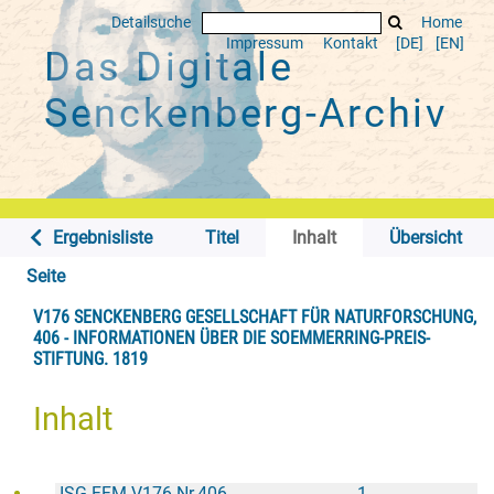
Detailsuche
Home
Impressum
Kontakt
[DE]
[EN]
Das Digitale
Senckenberg-Archiv
Ergebnisliste
Titel
Inhalt
Übersicht
Seite
V176 SENCKENBERG GESELLSCHAFT FÜR NATURFORSCHUNG,
406 - INFORMATIONEN ÜBER DIE SOEMMERRING-PREIS-
STIFTUNG. 1819
Inhalt
ISG FFM V176 Nr.406
1