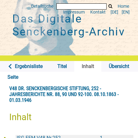
Detailsuche
Home
Impressum
Kontakt
[DE]
[EN]
Das Digitale
Senckenberg-Archiv
Ergebnisliste
Titel
Inhalt
Übersicht
Seite
V48 DR. SENCKENBERGISCHE STIFTUNG, 252 -
JAHRESBERICHTE NR. 88, 90 UND 92-100. 08.10.1863 -
01.03.1946
Inhalt
ISG FFM V48 Nr.252
1