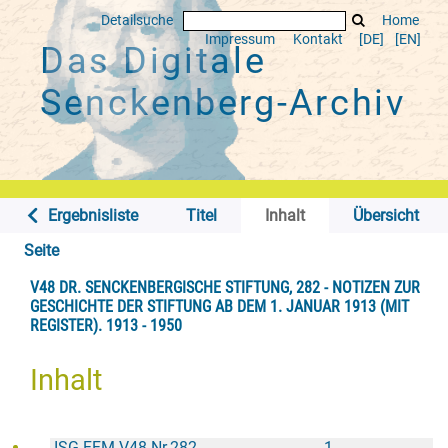
Detailsuche
Home
Impressum
Kontakt
[DE]
[EN]
Das Digitale
Senckenberg-Archiv
Ergebnisliste
Titel
Inhalt
Übersicht
Seite
V48 DR. SENCKENBERGISCHE STIFTUNG, 282 - NOTIZEN ZUR
GESCHICHTE DER STIFTUNG AB DEM 1. JANUAR 1913 (MIT
REGISTER). 1913 - 1950
Inhalt
ISG FFM V48 Nr.282
1