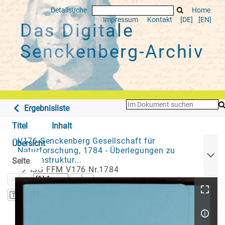
Detailsuche
Home
Impressum
Kontakt
[DE]
[EN]
Das Digitale
Senckenberg-Archiv
Ergebnisliste
Titel
Inhalt
V176 Senckenberg Gesellschaft für
Übersicht
Naturforschung, 1784 - Überlegungen zu
Binnenstruktur...
Seite
ISG FFM V176 Nr.1784