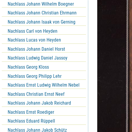
Nachlass Johann Wilhelm Boegner
Nachlass Johann Christian Ehrmann
Nachlass Johann Isaak von Gerning
Nachlass Carl von Heyden
Nachlass Lucas von Heyden
Nachlass Johann Daniel Horst
Nachlass Ludwig Daniel Jassoy
Nachlass Georg Kloss
Nachlass Georg Philipp Lehr
Nachlass Ernst Ludwig Wilhelm Nebel
Nachlass Christian Ernst Neef
Nachlass Johann Jakob Reichard
Nachlass Ernst Roediger
Nachlass Eduard Rüppell
Nachlass Johann Jakob Schütz