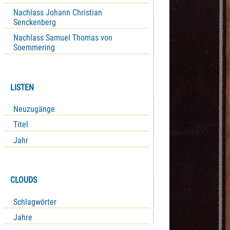
Nachlass Johann Christian
Senckenberg
Nachlass Samuel Thomas von
Soemmering
LISTEN
Neuzugänge
Titel
Jahr
CLOUDS
Schlagwörter
Jahre