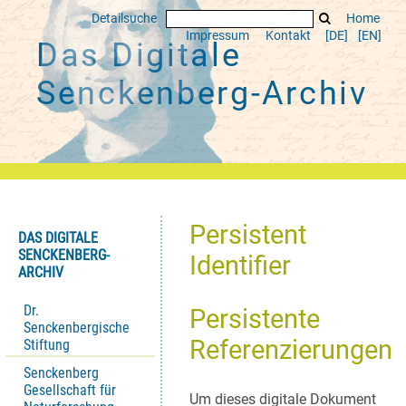
Detailsuche
Home
Impressum
Kontakt
[DE]
[EN]
Das Digitale
Senckenberg-Archiv
Persistent
DAS DIGITALE
SENCKENBERG-
Identifier
ARCHIV
Dr.
Persistente
Senckenbergische
Referenzierungen
Stiftung
Senckenberg
Gesellschaft für
Um dieses digitale Dokument