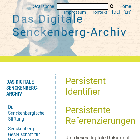
Detailsuche
Home
Impressum
Kontakt
[DE]
[EN]
Das Digitale
Senckenberg-Archiv
Persistent
DAS DIGITALE
SENCKENBERG-
Identifier
ARCHIV
Dr.
Persistente
Senckenbergische
Referenzierungen
Stiftung
Senckenberg
Gesellschaft für
Um dieses digitale Dokument