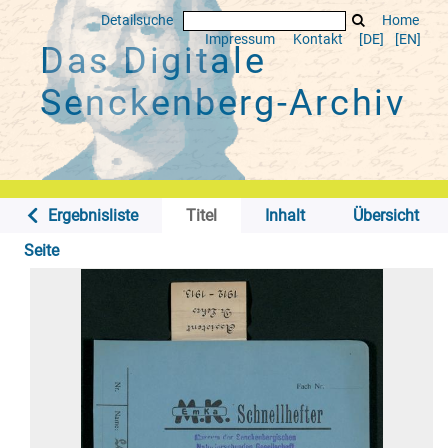
Detailsuche
Home
Impressum
Kontakt
[DE]
[EN]
Das Digitale
Senckenberg-Archiv
Ergebnisliste
Titel
Inhalt
Übersicht
Seite