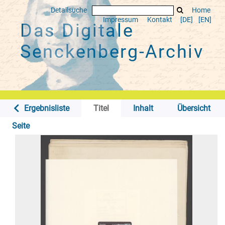
Detailsuche
Home
Impressum
Kontakt
[DE]
[EN]
Das Digitale
Senckenberg-Archiv
Ergebnisliste
Titel
Inhalt
Übersicht
Seite