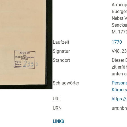
Armenp
Buerger
Nebst V
Sencken
M. 1770
Laufzeit
1770
Signatur
V48, 2
Standort
Dieser 
zitierf
unten a
Schlagwörter
Persone
Körpers
URL
https:/
URN
urn:nbn
LINKS