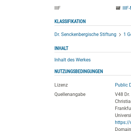
IIIF
IIIF
KLASSIFIKATION
Dr. Senckenbergische Stiftung
1 G
INHALT
Inhalt des Werkes
NUTZUNGSBEDINGUNGEN
Lizenz
Public 
Quellenangabe
V48 Dr.
Christi
Frankfur
Univers
https:/
Domain